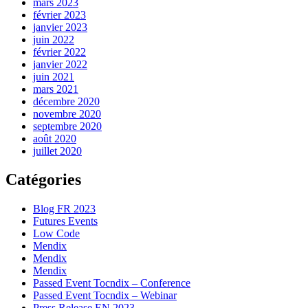
mars 2023
février 2023
janvier 2023
juin 2022
février 2022
janvier 2022
juin 2021
mars 2021
décembre 2020
novembre 2020
septembre 2020
août 2020
juillet 2020
Catégories
Blog FR 2023
Futures Events
Low Code
Mendix
Mendix
Mendix
Passed Event Tocndix – Conference
Passed Event Tocndix – Webinar
Press Release EN 2023