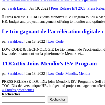
par
Sarah Lascar
|
Jan 19, 2022
|
Press Release EN 2023
,
Press Rele
 Press Release TOCnDix joins Mendix’s ISV Program to Sell a Mar
HR, budget and project management offering to monitor and optimize.
Le trio gagnant de l’accélération digitale 
par
SarahLead
|
Jan 13, 2022
|
Low Code
LOW CODE & TECHNOLOGIE Le trio gagnant de l’accélération digitale
low-code, notamment sur la plateforme de Mendix, et...
TOCnDix Joins Mendix’s ISV Program
par
SarahLead
|
Jan 13, 2022
|
Low Code
,
Mendix
,
Mendix
PRESS RELEASE TOCnDix joins Mendix’s ISV Program to Sell a Marke
TOCnDix delivers unique HR, budget and project management offerin
« Entrées précédentes
Rechercher
Rechercher