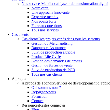
Nos services
Mendix catalyseur de transformation digital
Notre offre
Une approche innovante
Expertise mendix
Nos points forts
Foire aux questions
Tous nos services
Cas clients
Cas clients
Des projets variés dans tous les secteurs
Gestion du Merchandising
Banques et Assurance
Suivi de production agricole
Product Life Cycle
Gestion des demandes de crédits
Gestion de forces de vente
Suivi de production de PCB
Tous nos cas clients
A propos
A propos de Tocndix
Services de développement d’appli
Qui sommes nous?
Rejoignez-nous
Formation
Contact
Ressources
Restez connectés
Blog