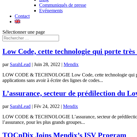
Communiqués de presse
Evénements
Contact
Sélectionner une page
Low Code, cette technologie qui porte trè
par
SarahLead
|
Juin 28, 2022
|
Mendix
LOW CODE & TECHNOLOGIE Low Code, cette technologie qui porte tr
applications sans avoir à écrire des lignes de codes...
L’assurance, secteur de prédilection du L
par
SarahLead
|
Fév 24, 2022
|
Mendix
LOW CODE & TECHNOLOGIE L’assurance, secteur de prédilection du L
l’assurance, pour les plus grands groupes...
TOCnDix Joins Mendix’s ISV Program