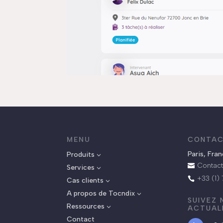
MENU
CONTAC
Paris, Fra
Produits
3
Contact

Services
3
+33 (1)

Cas clients
3
A propos de Tocndix
3
SUIVEZ
Ressources
3
ACTUAL
Contact