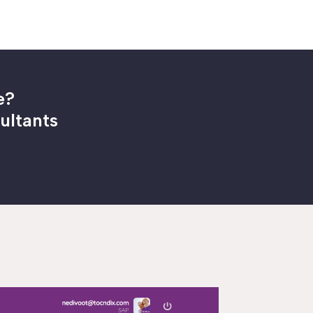
e?
ultants