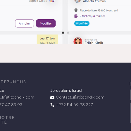
TEZ-NOUS
.
nce
Jerusalem, Israel
_fr[at]tocndix.com
Contact_il[at]tocndix.com

 77 47 83 93
+972 54 69 78 327

 NOTRE
ITÉ