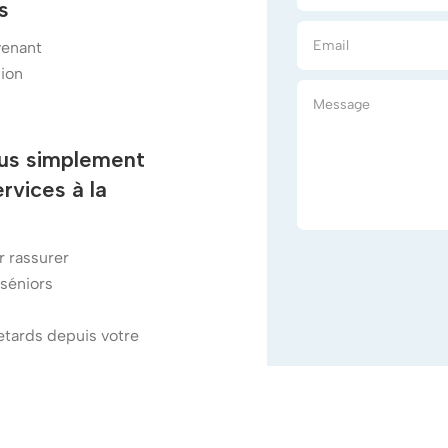
s
venant
ion
lus simplement
ervices
à
la
r rassurer
 séniors
etards depuis votre