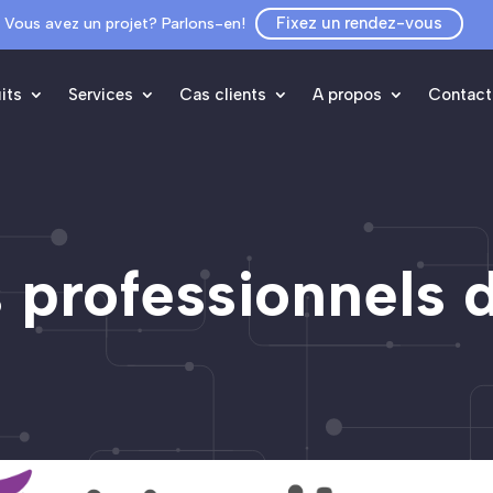
Fixez un rendez-vous
Vous avez un projet? Parlons-en!
its
Services
Cas clients
A propos
Contact
 professionnels 